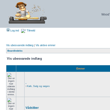
WoodTu
Log ind
Tilmeld
Vis ubesvarede indlæg
|
Vis aktive emner
Boardindeks
Vis ubesvarede indlæg
Emner
.
i
Køb, Salg og søges
Vådsliber