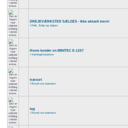
DREJEVÆRKSTED SÆLGES - ikke aktuelt mere!
i
Køb, Salg og søges
Hvem kender en MINITEC E-125?
i
Værktøj/maskiner
træsort
i
Rundt om bænken
tag
i
Rundt om bænken