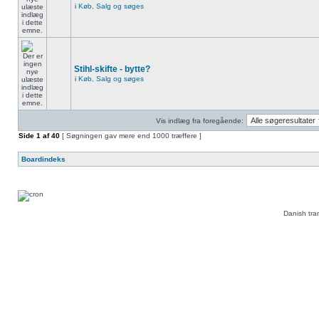
i
Køb, Salg og søges
Stihl-skifte - bytte?
i
Køb, Salg og søges
Vis indlæg fra foregående:
Side
1
af
40
[ Søgningen gav mere end 1000 træffere ]
Boardindeks
Danish tra