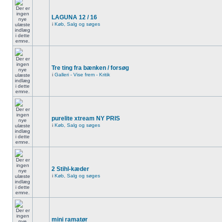
LAGUNA 12 / 16
i
Køb, Salg og søges
Tre ting fra bænken / forsøg
i
Galleri - Vise frem - Kritik
purelite xtream NY PRIS
i
Køb, Salg og søges
2 Stihl-kæder
i
Køb, Salg og søges
mini ramatør