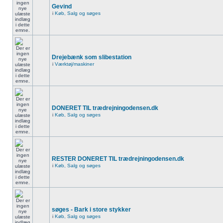
Gevind
i
Køb, Salg og søges
Drejebænk som slibestation
i
Værktøj/maskiner
DONERET TIL trædrejningodensen.dk
i
Køb, Salg og søges
RESTER DONERET TIL trædrejningodensen.dk
i
Køb, Salg og søges
søges - Bark i store stykker
i
Køb, Salg og søges