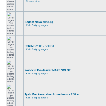
i
Tips og tricks
Søges: Nova slibe-jig
i
Køb, Salg og søges
Stihl MS211C - SOLGT
i
Køb, Salg og søges
Woodcut Bowlsaver MAX3 SOLGT
i
Køb, Salg og søges
Tysk Mærkevarebænk med motor 200 kr
i
Køb, Salg og søges