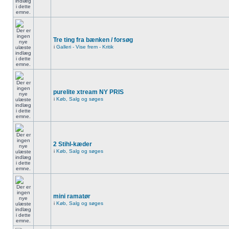
Tre ting fra bænken / forsøg
i
Galleri - Vise frem - Kritik
purelite xtream NY PRIS
i
Køb, Salg og søges
2 Stihl-kæder
i
Køb, Salg og søges
mini ramatør
i
Køb, Salg og søges