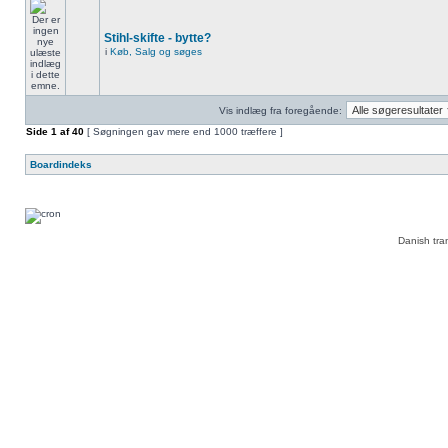
Stihl-skifte - bytte?
i
Køb, Salg og søges
Vis indlæg fra foregående:
Side
1
af
40
[ Søgningen gav mere end 1000 træffere ]
Boardindeks
Danish tra