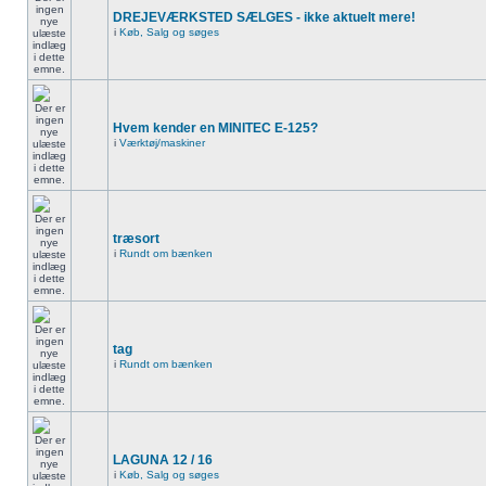
DREJEVÆRKSTED SÆLGES - ikke aktuelt mere!
i
Køb, Salg og søges
Hvem kender en MINITEC E-125?
i
Værktøj/maskiner
træsort
i
Rundt om bænken
tag
i
Rundt om bænken
LAGUNA 12 / 16
i
Køb, Salg og søges