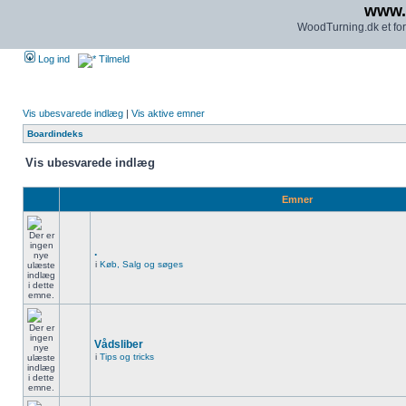
www.
WoodTurning.dk et for
Log ind
Tilmeld
Vis ubesvarede indlæg
|
Vis aktive emner
Boardindeks
Vis ubesvarede indlæg
Emner
.
i
Køb, Salg og søges
Vådsliber
i
Tips og tricks