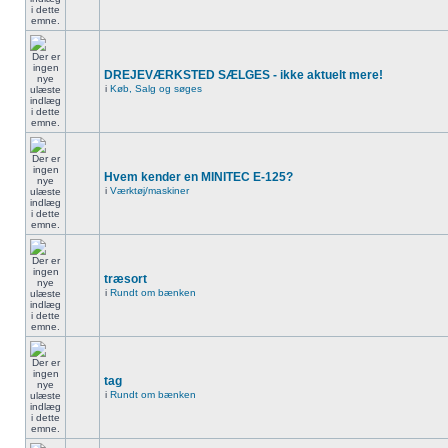
DREJEVÆRKSTED SÆLGES - ikke aktuelt mere!
i
Køb, Salg og søges
Hvem kender en MINITEC E-125?
i
Værktøj/maskiner
træsort
i
Rundt om bænken
tag
i
Rundt om bænken