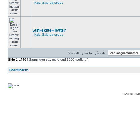
i
Køb, Salg og søges
Stihl-skifte - bytte?
i
Køb, Salg og søges
Vis indlæg fra foregående:
Side
1
af
40
[ Søgningen gav mere end 1000 træffere ]
Boardindeks
Danish tra