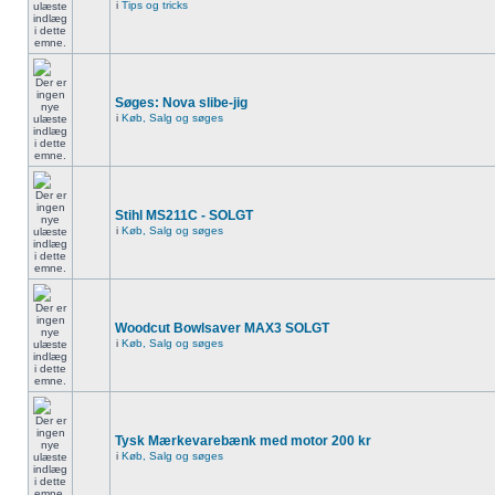
i
Tips og tricks
Søges: Nova slibe-jig
i
Køb, Salg og søges
Stihl MS211C - SOLGT
i
Køb, Salg og søges
Woodcut Bowlsaver MAX3 SOLGT
i
Køb, Salg og søges
Tysk Mærkevarebænk med motor 200 kr
i
Køb, Salg og søges