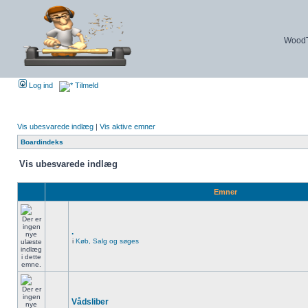
WoodTu
Log ind
Tilmeld
Vis ubesvarede indlæg
|
Vis aktive emner
Boardindeks
Vis ubesvarede indlæg
Emner
.
i
Køb, Salg og søges
Vådsliber