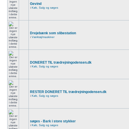
Gevind
i
Køb, Salg og søges
Drejebænk som slibestation
i
Værktøj/maskiner
DONERET TIL trædrejningodensen.dk
i
Køb, Salg og søges
RESTER DONERET TIL trædrejningodensen.dk
i
Køb, Salg og søges
søges - Bark i store stykker
i
Køb, Salg og søges