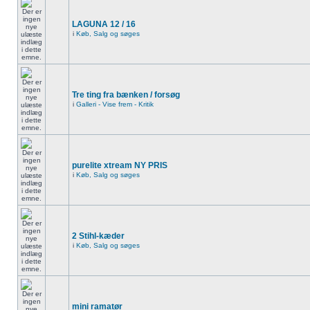
LAGUNA 12 / 16
i
Køb, Salg og søges
Tre ting fra bænken / forsøg
i
Galleri - Vise frem - Kritik
purelite xtream NY PRIS
i
Køb, Salg og søges
2 Stihl-kæder
i
Køb, Salg og søges
mini ramatør