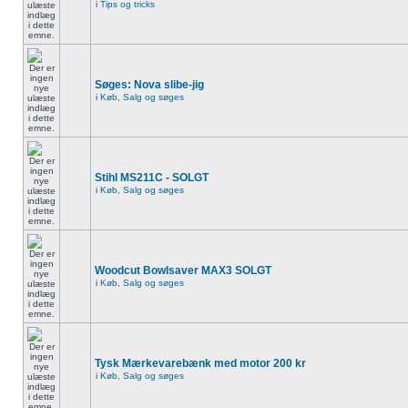
i
Tips og tricks
Søges: Nova slibe-jig
i
Køb, Salg og søges
Stihl MS211C - SOLGT
i
Køb, Salg og søges
Woodcut Bowlsaver MAX3 SOLGT
i
Køb, Salg og søges
Tysk Mærkevarebænk med motor 200 kr
i
Køb, Salg og søges