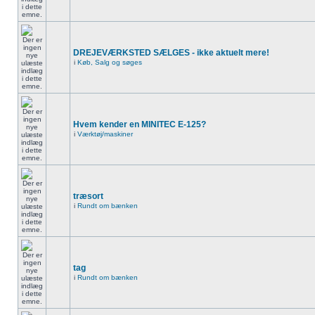
DREJEVÆRKSTED SÆLGES - ikke aktuelt mere!
i
Køb, Salg og søges
Hvem kender en MINITEC E-125?
i
Værktøj/maskiner
træsort
i
Rundt om bænken
tag
i
Rundt om bænken