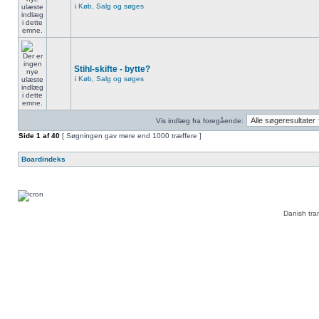
i
Køb, Salg og søges
Stihl-skifte - bytte?
i
Køb, Salg og søges
Vis indlæg fra foregående:
Side
1
af
40
[ Søgningen gav mere end 1000 træffere ]
Boardindeks
Danish tra