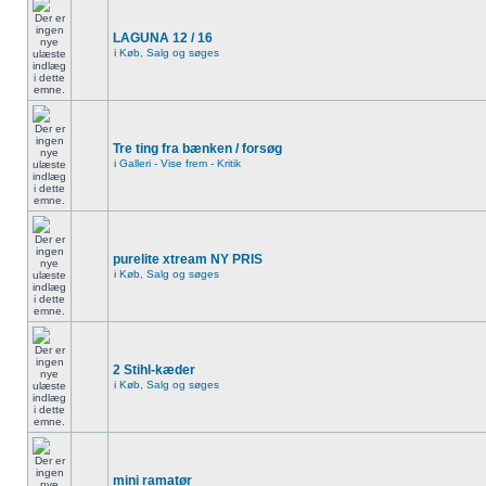
LAGUNA 12 / 16
i
Køb, Salg og søges
Tre ting fra bænken / forsøg
i
Galleri - Vise frem - Kritik
purelite xtream NY PRIS
i
Køb, Salg og søges
2 Stihl-kæder
i
Køb, Salg og søges
mini ramatør