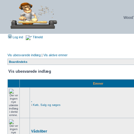
WoodTu
Log ind
Tilmeld
Vis ubesvarede indlæg
|
Vis aktive emner
Boardindeks
Vis ubesvarede indlæg
Emner
.
i
Køb, Salg og søges
Vådsliber