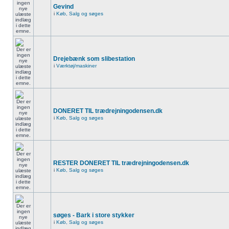
Gevind
i
Køb, Salg og søges
Drejebænk som slibestation
i
Værktøj/maskiner
DONERET TIL trædrejningodensen.dk
i
Køb, Salg og søges
RESTER DONERET TIL trædrejningodensen.dk
i
Køb, Salg og søges
søges - Bark i store stykker
i
Køb, Salg og søges