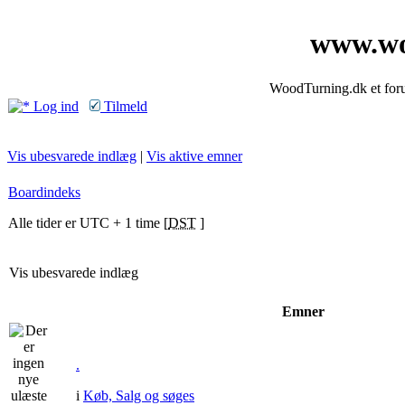
www.wo
WoodTurning.dk et forum
Log ind
Tilmeld
Vis ubesvarede indlæg
|
Vis aktive emner
Boardindeks
Alle tider er UTC + 1 time [
DST
]
Vis ubesvarede indlæg
Emner
.
i
Køb, Salg og søges