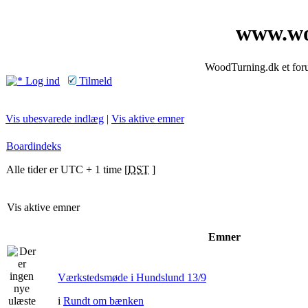
www.wo
WoodTurning.dk et forum
Log ind
Tilmeld
Vis ubesvarede indlæg
|
Vis aktive emner
Boardindeks
Alle tider er UTC + 1 time [
DST
]
Vis aktive emner
Emner
Værkstedsmøde i Hundslund 13/9
i
Rundt om bænken