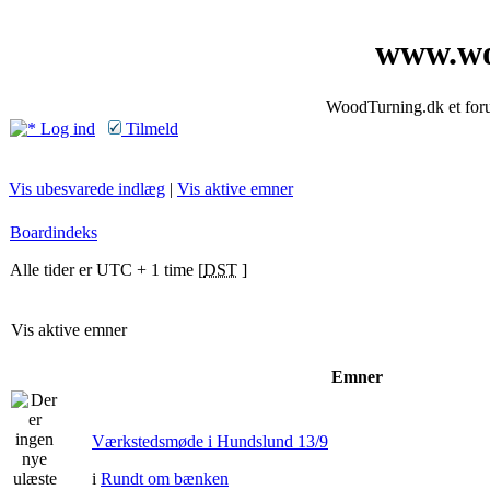
www.wo
WoodTurning.dk et forum
Log ind
Tilmeld
Vis ubesvarede indlæg
|
Vis aktive emner
Boardindeks
Alle tider er UTC + 1 time [
DST
]
Vis aktive emner
Emner
Værkstedsmøde i Hundslund 13/9
i
Rundt om bænken