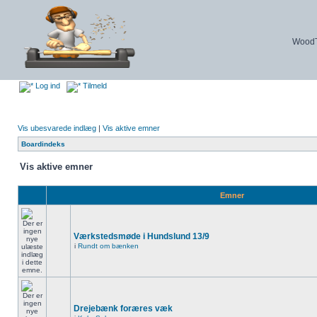
WoodTu
Log ind
Tilmeld
Vis ubesvarede indlæg
|
Vis aktive emner
Boardindeks
Vis aktive emner
Emner
Værkstedsmøde i Hundslund 13/9
i
Rundt om bænken
Drejebænk foræres væk