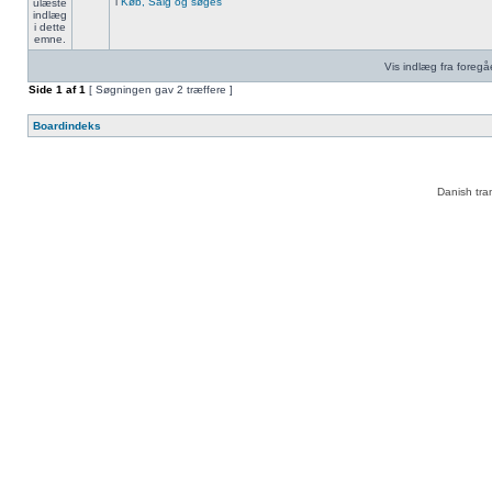
i
Køb, Salg og søges
Vis indlæg fra foreg
Side
1
af
1
[ Søgningen gav 2 træffere ]
Boardindeks
Danish tra