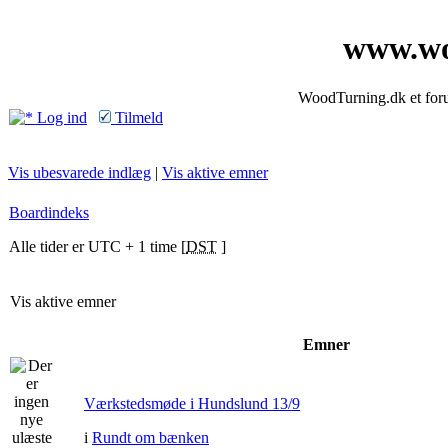
www.wo
WoodTurning.dk et forum
Log ind
Tilmeld
Vis ubesvarede indlæg
|
Vis aktive emner
Boardindeks
Alle tider er UTC + 1 time [
DST
]
Vis aktive emner
Emner
Værkstedsmøde i Hundslund 13/9
i
Rundt om bænken