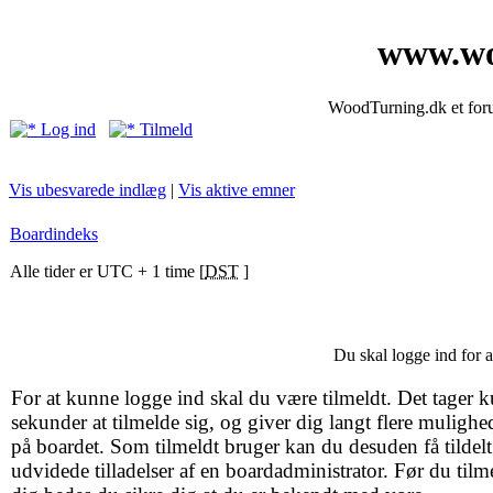
www.wo
WoodTurning.dk et forum
Log ind
Tilmeld
Vis ubesvarede indlæg
|
Vis aktive emner
Boardindeks
Alle tider er UTC + 1 time [
DST
]
Du skal logge ind for 
For at kunne logge ind skal du være tilmeldt. Det tager k
sekunder at tilmelde sig, og giver dig langt flere mulighe
på boardet. Som tilmeldt bruger kan du desuden få tildelt
udvidede tilladelser af en boardadministrator. Før du tilm