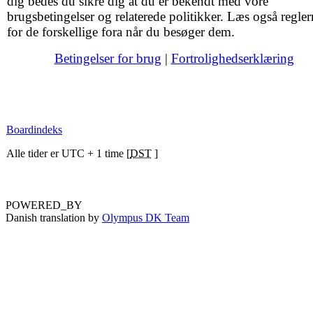
dig bedes du sikre dig at du er bekendt med vore
brugsbetingelser og relaterede politikker. Læs også regler
for de forskellige fora når du besøger dem.
Betingelser for brug
|
Fortrolighedserklæring
Boardindeks
Alle tider er UTC + 1 time [
DST
]
POWERED_BY
Danish translation by
Olympus DK Team