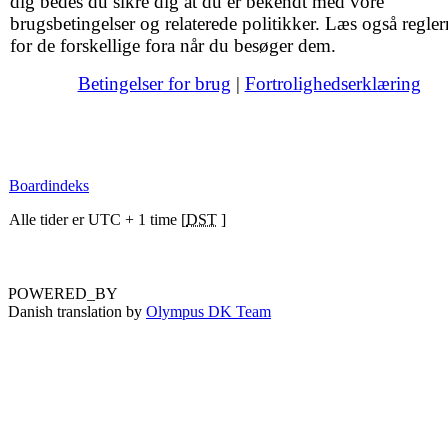
dig bedes du sikre dig at du er bekendt med vore
brugsbetingelser og relaterede politikker. Læs også regler
for de forskellige fora når du besøger dem.
Betingelser for brug
|
Fortrolighedserklæring
Boardindeks
Alle tider er UTC + 1 time [
DST
]
POWERED_BY
Danish translation by
Olympus DK Team