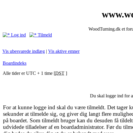
www.wo
WoodTurning.dk et forum
Log ind
Tilmeld
Vis ubesvarede indlæg
|
Vis aktive emner
Boardindeks
Alle tider er UTC + 1 time [
DST
]
Du skal logge ind for 
For at kunne logge ind skal du være tilmeldt. Det tager k
sekunder at tilmelde sig, og giver dig langt flere mulighe
på boardet. Som tilmeldt bruger kan du desuden få tildelt
udvidede tilladelser af en boardadministrator. Før du tilm