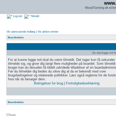
www.
WoodTurning.dk et for
Log ind
Tilmeld
Vis ubesvarede indlæg
|
Vis aktive emner
Boardindeks
Du skal logge ind fo
For at kunne logge ind skal du være tilmeldt. Det tager kun få sekunder 
tilmelde sig, og giver dig langt flere muligheder på boardet. Som tilmeldt
bruger kan du desuden få tildelt udvidede tilladelser af en boardadministr
Før du tilmelder dig bedes du sikre dig at du er bekendt med vore
brugsbetingelser og relaterede politikker. Læs også reglerne for de forske
fora når du besøger dem.
Betingelser for brug
|
Fortrolighedserklæring
Boardindeks