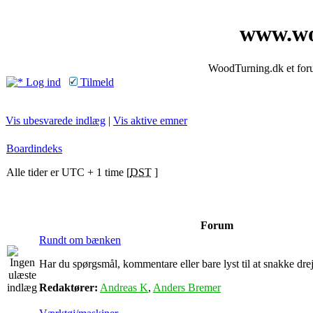
www.wo
WoodTurning.dk et forum
Log ind
Tilmeld
Vis ubesvarede indlæg
|
Vis aktive emner
Boardindeks
Alle tider er UTC + 1 time [
DST
]
Forum
Rundt om bænken
Har du spørgsmål, kommentare eller bare lyst til at snakke drejn
Redaktører:
Andreas K
,
Anders Bremer