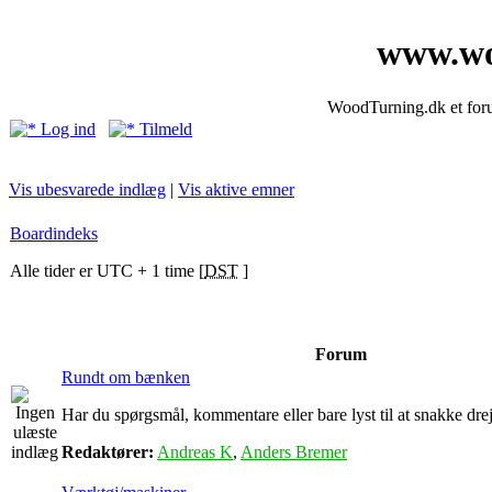
www.wo
WoodTurning.dk et forum
Log ind
Tilmeld
Vis ubesvarede indlæg
|
Vis aktive emner
Boardindeks
Alle tider er UTC + 1 time [
DST
]
Forum
Rundt om bænken
Har du spørgsmål, kommentare eller bare lyst til at snakke drejn
Redaktører:
Andreas K
,
Anders Bremer