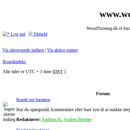
www.wo
WoodTurning.dk et forum
Log ind
Tilmeld
Vis ubesvarede indlæg
|
Vis aktive emner
Boardindeks
Alle tider er UTC + 1 time [
DST
]
Forum
Rundt om bænken
Har du spørgsmål, kommentare eller bare lyst til at snakke drejn
Redaktører:
Andreas K
,
Anders Bremer