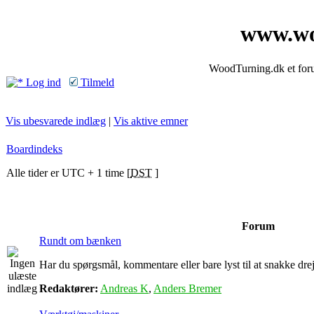
www.wo
WoodTurning.dk et forum
Log ind
Tilmeld
Vis ubesvarede indlæg
|
Vis aktive emner
Boardindeks
Alle tider er UTC + 1 time [
DST
]
Forum
Rundt om bænken
Har du spørgsmål, kommentare eller bare lyst til at snakke drejn
Redaktører:
Andreas K
,
Anders Bremer