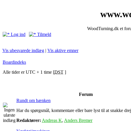
www.wo
WoodTurning.dk et forum
Log ind
Tilmeld
Vis ubesvarede indlæg
|
Vis aktive emner
Boardindeks
Alle tider er UTC + 1 time [
DST
]
Forum
Rundt om bænken
Har du spørgsmål, kommentare eller bare lyst til at snakke drejn
Redaktører:
Andreas K
,
Anders Bremer