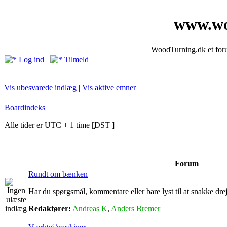
www.wo
WoodTurning.dk et forum
Log ind
Tilmeld
Vis ubesvarede indlæg
|
Vis aktive emner
Boardindeks
Alle tider er UTC + 1 time [
DST
]
Forum
Rundt om bænken
Har du spørgsmål, kommentare eller bare lyst til at snakke drejn
Redaktører:
Andreas K
,
Anders Bremer