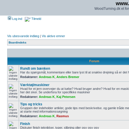
www.
WoodTurning.dk et for
Log ind
Tilmeld
Vis ubesvarede indlæg
|
Vis aktive emner
Boardindeks
Forum
Rundt om bænken
Har du spørgsmål, kommentare eller bare lyst til at snakke drejning så er det h
Redaktører:
Andreas K
,
Anders Bremer
Værktøj/maskiner
Hvad for et jern overvejer du at købe? Hvad bruger andre? Hvad for en maskin
her det sker. Se underfora for specifikke maskiner
Redaktører:
Andreas K
,
Kaj Petersen
Tips og tricks
Gruppen der indeholder artikler, gode tips med beskrivelse. og gamle tråde med
at starte med informationssøgning
Redaktører:
Andreas K
,
Rasmus
Finish
Diskuter finish teknikker, typer, slibning olier osv osv osv