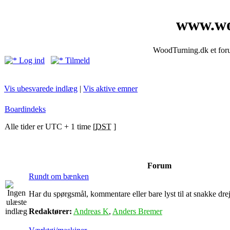
www.wo
WoodTurning.dk et forum
Log ind
Tilmeld
Vis ubesvarede indlæg
|
Vis aktive emner
Boardindeks
Alle tider er UTC + 1 time [
DST
]
Forum
Rundt om bænken
Har du spørgsmål, kommentare eller bare lyst til at snakke drejn
Redaktører:
Andreas K
,
Anders Bremer