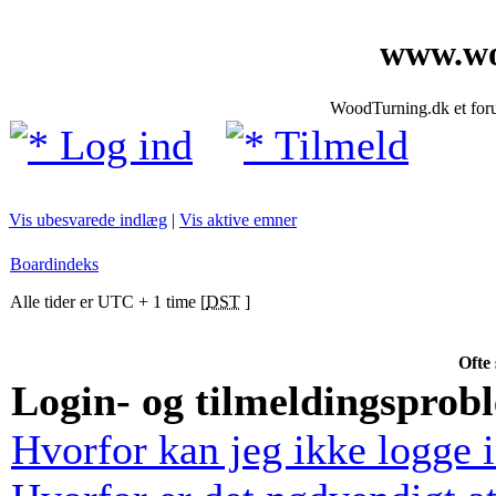
www.wo
WoodTurning.dk et forum
Log ind
Tilmeld
Vis ubesvarede indlæg
|
Vis aktive emner
Boardindeks
Alle tider er UTC + 1 time [
DST
]
Ofte 
Login- og tilmeldingsprob
Hvorfor kan jeg ikke logge 