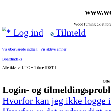
www.wo
WoodTurning.dk et forum
Log ind
Tilmeld
Vis ubesvarede indlæg
|
Vis aktive emner
Boardindeks
Alle tider er UTC + 1 time [
DST
]
Ofte 
Login- og tilmeldingsprob
Hvorfor kan jeg ikke logge 