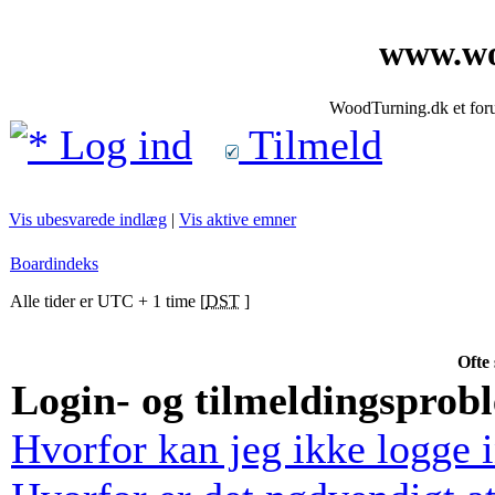
www.wo
WoodTurning.dk et forum
Log ind
Tilmeld
Vis ubesvarede indlæg
|
Vis aktive emner
Boardindeks
Alle tider er UTC + 1 time [
DST
]
Ofte 
Login- og tilmeldingsprob
Hvorfor kan jeg ikke logge 