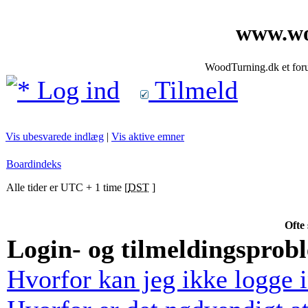
www.wo
WoodTurning.dk et forum
Log ind
Tilmeld
Vis ubesvarede indlæg
|
Vis aktive emner
Boardindeks
Alle tider er UTC + 1 time [
DST
]
Ofte 
Login- og tilmeldingsprob
Hvorfor kan jeg ikke logge 