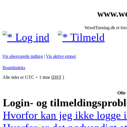
www.wo
WoodTurning.dk et forum
Log ind
Tilmeld
Vis ubesvarede indlæg
|
Vis aktive emner
Boardindeks
Alle tider er UTC + 1 time [
DST
]
Ofte 
Login- og tilmeldingsprob
Hvorfor kan jeg ikke logge 